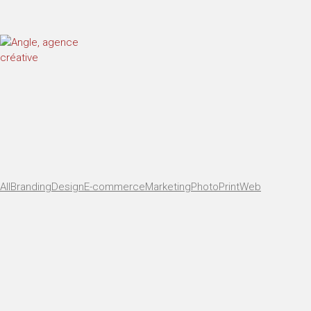
All
Branding
Design
E-commerce
Marketing
Photo
Print
Web